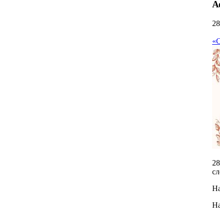
А
28
«С
28
сл
На
На