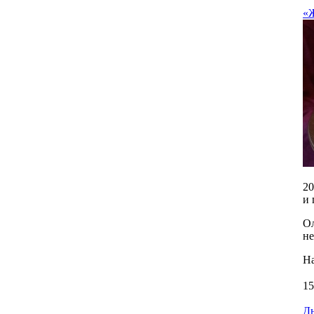
«Ж
20
и 
О
не
На
15
Дн