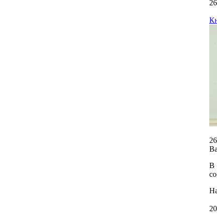
26
Кн
26
Ва
В
со
На
20