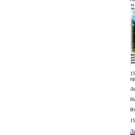
15
пр
Ле
На
Вх
15
Ле