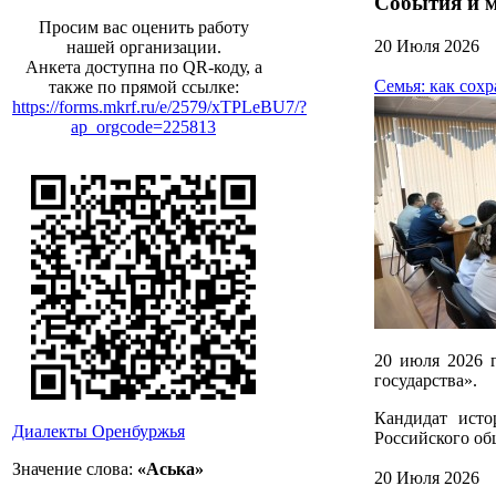
События и 
Просим вас оценить работу
20 Июля 2026
нашей организации.
Анкета доступна по QR-коду, а
Семья: как сох
также по прямой ссылке:
https://forms.mkrf.ru/e/2579/xTPLeBU7/?
ap_orgcode=225813
20 июля 2026 г
государства».
Кандидат исто
Диалекты Оренбуржья
Российского об
Значение слова:
«Аська»
20 Июля 2026