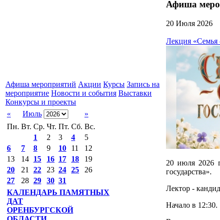
Афиша меро
20 Июля 2026
Лекция «Семья –
Афиша мероприятий
Акции
Курсы
Запись на
мероприятие
Новости и события
Выставки
Конкурсы и проекты
«
Июль
»
Пн.
Вт.
Ср.
Чт.
Пт.
Сб.
Вс.
1
2
3
4
5
6
7
8
9
10
11
12
13
14
15
16
17
18
19
20 июля 2026 
20
21
22
23
24
25
26
государства».
27
28
29
30
31
Лектор - канди
КАЛЕНДАРЬ ПАМЯТНЫХ
ДАТ
Начало в 12:30.
ОРЕНБУРГСКОЙ
ОБЛАСТИ