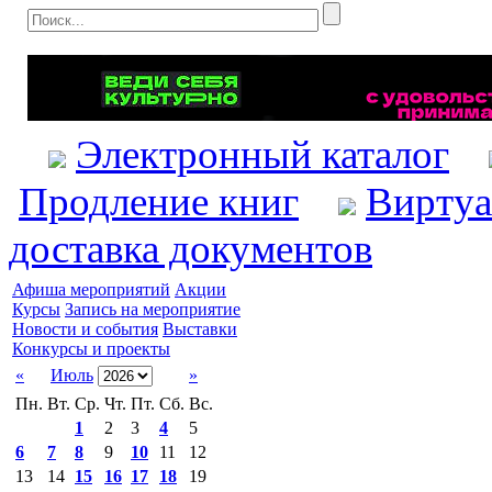
Электронный каталог
Продление книг
Виртуа
доставка документов
Афиша мероприятий
Акции
Курсы
Запись на мероприятие
Новости и события
Выставки
Конкурсы и проекты
«
Июль
»
Пн.
Вт.
Ср.
Чт.
Пт.
Сб.
Вс.
1
2
3
4
5
6
7
8
9
10
11
12
13
14
15
16
17
18
19