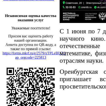
Независимая оценка качества
оказания услуг
Уважаемые посетители!
С 1 июня по 7 д
Просим вас оценить работу
научного кино
нашей организации.
отечественны
Анкета доступна по QR-коду, а
также по прямой ссылке:
математике, физ
https://forms.mkrf.ru/e/2579/xTPLeBU7/?
ap_orgcode=225813
отраслям науки.
Оренбургская 
приглашает в
просветительско