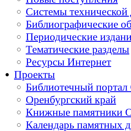
Cистемы технической
Библиографические о
Периодические издан
Тематические разделы
Ресурсы Интернет
Проекты
Библиотечный портал 
Оренбургский край
Книжные памятники О
Календарь памятных д