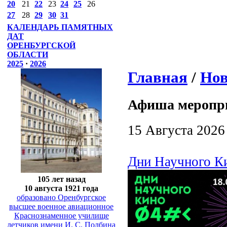
20
21
22
23
24
25
26
27
28
29
30
31
КАЛЕНДАРЬ ПАМЯТНЫХ
ДАТ
ОРЕНБУРГСКОЙ
ОБЛАСТИ
2025
·
2026
Главная
/
Нов
Афиша меропр
15 Августа 2026
Дни Научного Ки
105 лет назад
10 августа 1921 года
образовано Оренбургское
высшее военное авиационное
Краснознаменное училище
летчиков имени И. С. Полбина