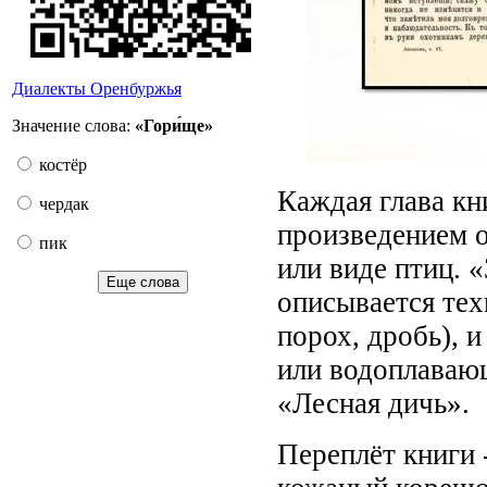
Диалекты Оренбуржья
Значение слова:
«Гори́ще»
костёр
Каждая глава кн
чердак
произведением о
пик
или виде птиц. 
Еще слова
описывается тех
порох, дробь), 
или водоплавающ
«Лесная дичь».
Переплёт книги 