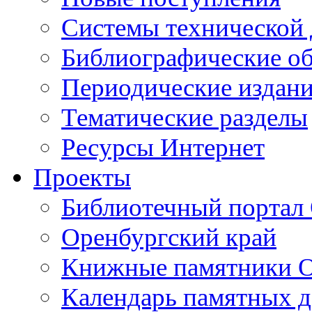
Cистемы технической
Библиографические о
Периодические издан
Тематические разделы
Ресурсы Интернет
Проекты
Библиотечный портал 
Оренбургский край
Книжные памятники О
Календарь памятных д