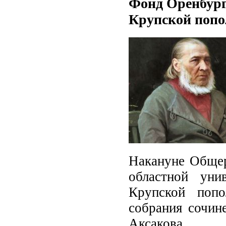
Фонд Оренбург
Крупской попо
Накануне Общер
областной уни
Крупской поп
собрания сочин
Аксакова.