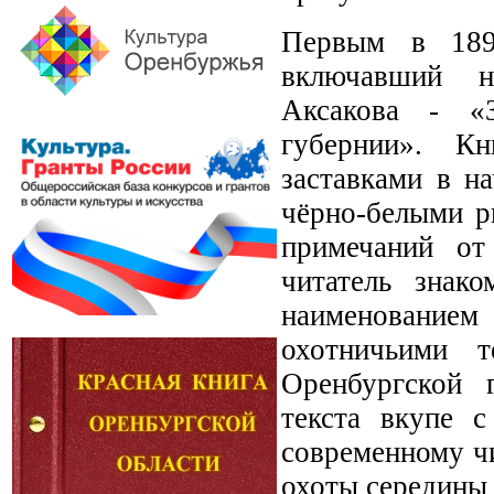
Первым в 189
включавший н
Аксакова - «З
губернии». К
заставками в н
чёрно-белыми р
примечаний от
читатель знак
наименованием
охотничьими 
Оренбургской 
текста вкупе 
современному чи
охоты середины 