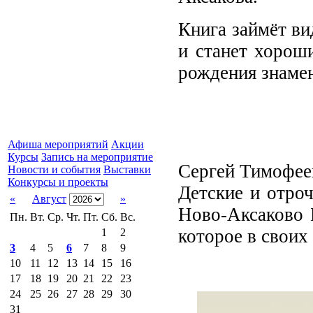
Книга займёт в
и станет хорош
рождения знамен
Афиша мероприятий
Акции
Курсы
Запись на мероприятие
Сергей Тимофеев
Новости и события
Выставки
Конкурсы и проекты
Детские и отро
«
Август
»
Ново-Аксаково 
Пн.
Вт.
Ср.
Чт.
Пт.
Сб.
Вс.
которое в своих
1
2
3
4
5
6
7
8
9
10
11
12
13
14
15
16
17
18
19
20
21
22
23
24
25
26
27
28
29
30
31