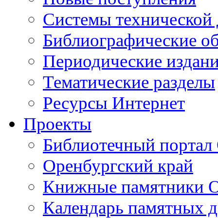
Cистемы технической
Библиографические о
Периодические издан
Тематические разделы
Ресурсы Интернет
Проекты
Библиотечный портал 
Оренбургский край
Книжные памятники О
Календарь памятных д