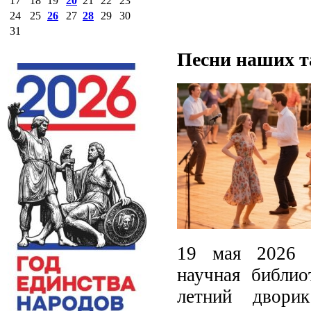
17
18
19
20
21
22
23
24
25
26
27
28
29
30
31
Песни наших т
19 мая 2026 г
научная библио
летний двори