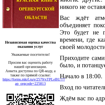
никого не оста
Вас ждёт атмо
объединяет пок
Это будет не п
времени, где к
Независимая оценка качества
своей молодости
оказания услуг
Уважаемые посетители!
Приходите сами 
Просим вас оценить работу
было, и потанцу
нашей организации.
Анкета доступна по QR-коду, а
Начало в 18:00.
также по прямой ссылке:
https://forms.mkrf.ru/e/2579/xTPLeBU7/?
ap_orgcode=225813
Вход по читател
Ждём вас по адре