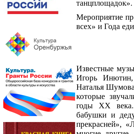
танцплощадок».
Мероприятие пр
всех» и Года ед
Известные музы
Игорь Инютин,
Наталья Шумова 
которые звучал
годы ХХ века.
бабушки и деду
прекрасней», «
многие другие.