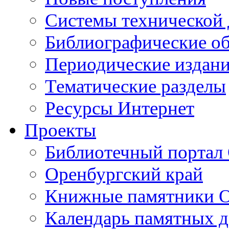
Cистемы технической
Библиографические о
Периодические издан
Тематические разделы
Ресурсы Интернет
Проекты
Библиотечный портал 
Оренбургский край
Книжные памятники О
Календарь памятных д