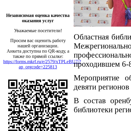
Независимая оценка качества
оказания услуг
Уважаемые посетители!
Областная библи
Просим вас оценить работу
Межрегиональ
нашей организации.
Анкета доступна по QR-коду, а
профессиональ
также по прямой ссылке:
https://forms.mkrf.ru/e/2579/xTPLeBU7/?
проходившем 6-8
ap_orgcode=225813
Мероприятие о
девяти регионов 
В состав оренб
библиотеки реги