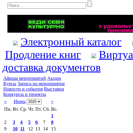
Электронный каталог
Продление книг
Виртуа
доставка документов
Афиша мероприятий
Акции
Курсы
Запись на мероприятие
Новости и события
Выставки
Конкурсы и проекты
«
Июнь
»
Пн.
Вт.
Ср.
Чт.
Пт.
Сб.
Вс.
1
2
3
4
5
6
7
8
9
10
11
12
13
14
15