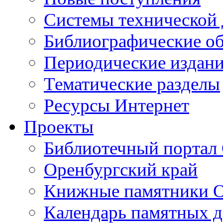
Cистемы технической
Библиографические о
Периодические издан
Тематические разделы
Ресурсы Интернет
Проекты
Библиотечный портал 
Оренбургский край
Книжные памятники О
Календарь памятных д