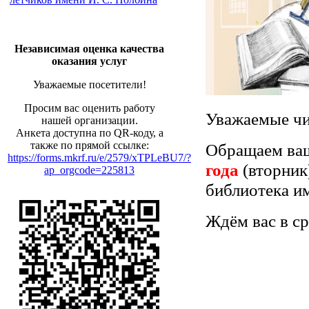
Независимая оценка качества
оказания услуг
Уважаемые посетители!
Просим вас оценить работу
Уважаемые чи
нашей организации.
Анкета доступна по QR-коду, а
также по прямой ссылке:
Обращаем ваш
https://forms.mkrf.ru/e/2579/xTPLeBU7/?
года
(вторник
ap_orgcode=225813
библиотека им
Ждём вас в ср