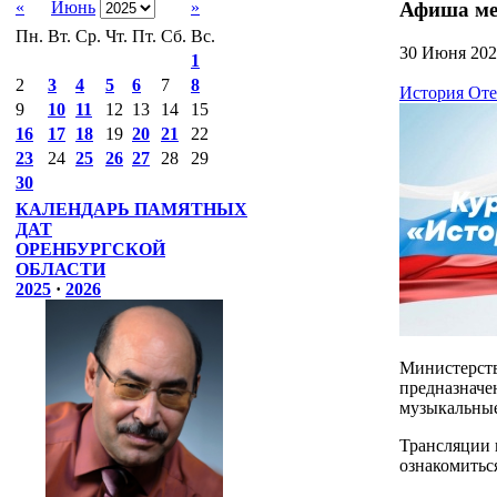
Афиша ме
«
Июнь
»
Пн.
Вт.
Ср.
Чт.
Пт.
Сб.
Вс.
30 Июня 202
1
2
3
4
5
6
7
8
История Оте
9
10
11
12
13
14
15
16
17
18
19
20
21
22
23
24
25
26
27
28
29
30
КАЛЕНДАРЬ ПАМЯТНЫХ
ДАТ
ОРЕНБУРГСКОЙ
ОБЛАСТИ
2025
·
2026
Министерств
предназначе
музыкальные
Трансляции 
ознакомитьс