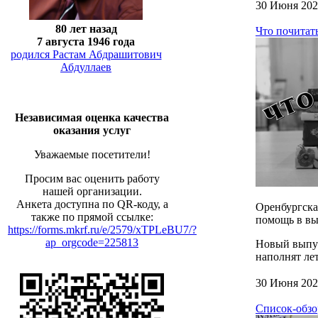
30 Июня 202
80 лет назад
Что почитать
7 августа 1946 года
родился Растам Абдрашитович
Абдуллаев
Независимая оценка качества
оказания услуг
Уважаемые посетители!
Просим вас оценить работу
нашей организации.
Анкета доступна по QR-коду, а
Оренбургска
также по прямой ссылке:
помощь в вы
https://forms.mkrf.ru/e/2579/xTPLeBU7/?
ap_orgcode=225813
Новый выпус
наполнят ле
30 Июня 202
Список-обзо