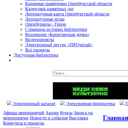
Книжные памятники Оренбургской области
Календарь памятных дат
Литературная карта Оренбургской области
Литературные игры
Оренбуржцы - Герои
Страницы истории библиотеки
Коллекция «Капитанская дочка»
Видеопроекты
Электронный ресурс «ПРОчитай»
Все проекты
Доступная библиотека
Электронный каталог
Электронная библиотека
П
Афиша мероприятий
Акции
Курсы
Запись на
Главна
мероприятие
Новости и события
Выставки
Конкурсы и проекты