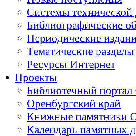
Cистемы технической
Библиографические о
Периодические издан
Тематические разделы
Ресурсы Интернет
Проекты
Библиотечный портал 
Оренбургский край
Книжные памятники О
Календарь памятных д