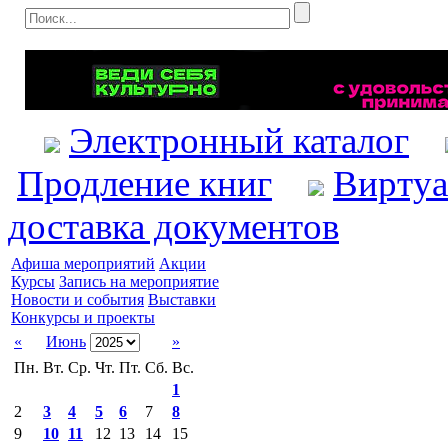
Электронный каталог
Продление книг
Виртуа
доставка документов
Афиша мероприятий
Акции
Курсы
Запись на мероприятие
Новости и события
Выставки
Конкурсы и проекты
«
Июнь
»
Пн.
Вт.
Ср.
Чт.
Пт.
Сб.
Вс.
1
2
3
4
5
6
7
8
9
10
11
12
13
14
15