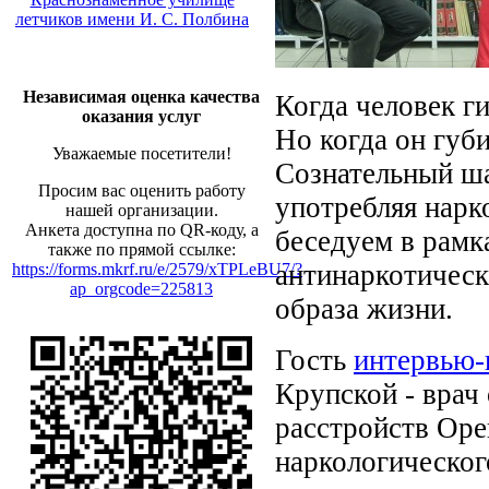
летчиков имени И. С. Полбина
Независимая оценка качества
Когда человек г
оказания услуг
Но когда он губи
Уважаемые посетители!
Сознательный ша
Просим вас оценить работу
употребляя нарк
нашей организации.
Анкета доступна по QR-коду, а
беседуем в рамк
также по прямой ссылке:
антинаркотическ
https://forms.mkrf.ru/e/2579/xTPLeBU7/?
ap_orgcode=225813
образа жизни.
Гость
интервью-
Крупской - врач
расстройств Оре
наркологическог