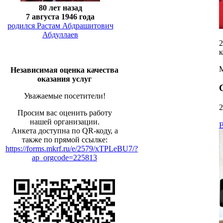
80 лет назад
7 августа 1946 года
родился Растам Абдрашитович
Абдуллаев
2
к
М
Независимая оценка качества
оказания услуг
Уважаемые посетители!
2
Просим вас оценить работу
нашей организации.
В
Анкета доступна по QR-коду, а
также по прямой ссылке:
https://forms.mkrf.ru/e/2579/xTPLeBU7/?
ap_orgcode=225813