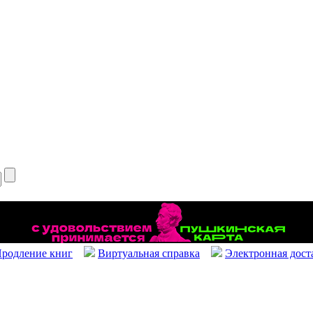
родление книг
Виртуальная справка
Электронная дост