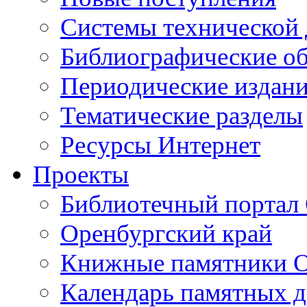
Cистемы технической
Библиографические о
Периодические издан
Тематические разделы
Ресурсы Интернет
Проекты
Библиотечный портал 
Оренбургский край
Книжные памятники О
Календарь памятных д