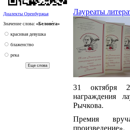
Лауреаты литера
Диалекты Оренбуржья
Значение слова:
«Белоне́га»
красивая девушка
блаженство
река
Еще слова
31 октября 2
награждения л
Рычкова.
Премия вруч
произведение»,