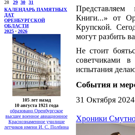
28
29
30
31
Представляем
КАЛЕНДАРЬ ПАМЯТНЫХ
ДАТ
Книги...» от О
ОРЕНБУРГСКОЙ
Крупской. Сего
ОБЛАСТИ
2025
·
2026
могут разбить в
Не стоит боять
советчиками в
испытания делаю
События и мер
31 Октября 2024
105 лет назад
10 августа 1921 года
образовано Оренбургское
высшее военное авиационное
Хроники Смутно
Краснознаменное училище
летчиков имени И. С. Полбина