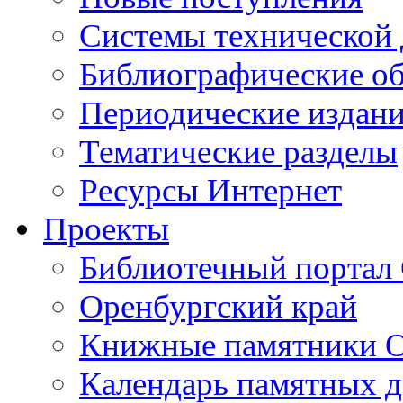
Cистемы технической
Библиографические о
Периодические издан
Тематические разделы
Ресурсы Интернет
Проекты
Библиотечный портал 
Оренбургский край
Книжные памятники О
Календарь памятных д