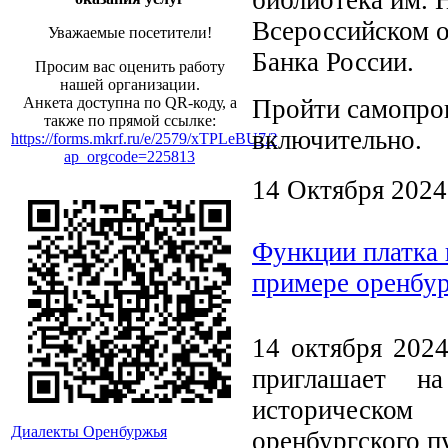
библиотека им. Н
Всероссийском о
Уважаемые посетители!
Банка России.
Просим вас оценить работу
нашей организации.
Анкета доступна по QR-коду, а
Пройти самопров
также по прямой ссылке:
включительно.
https://forms.mkrf.ru/e/2579/xTPLeBU7/?
ap_orgcode=225813
14 Октября 2024
Функции платка 
примере оренбур
14 октября 2024
приглашает н
историческо
Диалекты Оренбуржья
оренбургского п