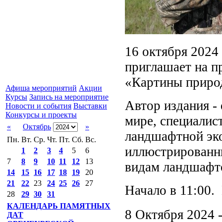
16 октября 2024 
приглашает на п
«Картины приро
Афиша мероприятий
Акции
Курсы
Запись на мероприятие
Автор издания -
Новости и события
Выставки
Конкурсы и проекты
мире, специалис
«
Октябрь
»
ландшафтной эко
Пн.
Вт.
Ср.
Чт.
Пт.
Сб.
Вс.
иллюстрированн
1
2
3
4
5
6
7
8
9
10
11
12
13
видам ландшафт
14
15
16
17
18
19
20
21
22
23
24
25
26
27
Начало в 11:00.
28
29
30
31
КАЛЕНДАРЬ ПАМЯТНЫХ
8 Октября 2024 
ДАТ