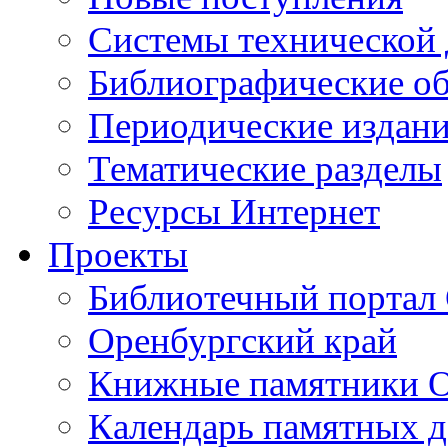
Cистемы технической
Библиографические о
Периодические издан
Тематические разделы
Ресурсы Интернет
Проекты
Библиотечный портал 
Оренбургский край
Книжные памятники О
Календарь памятных д