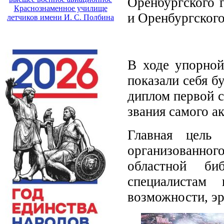
Оренбургского г
Краснознаменное училище
и Оренбургского
летчиков имени И. С. Полбина
В ходе упорной
показали себя б
диплом первой с
звания самого а
Главная цель 
организованног
областной би
специалистам 
возможности, эр