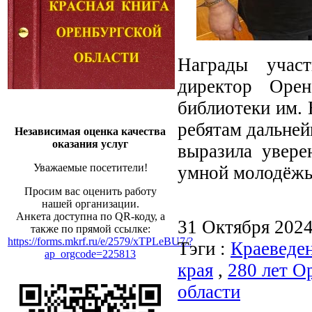
Награды учас
директор Орен
библиотеки им. 
ребятам дальней
Независимая оценка качества
оказания услуг
выразила увере
Уважаемые посетители!
умной молодёж
Просим вас оценить работу
нашей организации.
Анкета доступна по QR-коду, а
31 Октября 202
также по прямой ссылке:
https://forms.mkrf.ru/e/2579/xTPLeBU7/?
Тэги :
Краеведе
ap_orgcode=225813
края
,
280 лет О
области