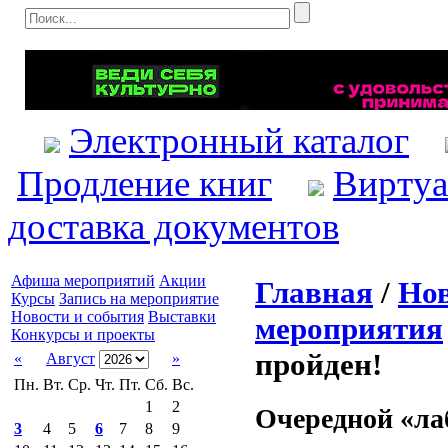
Электронный каталог
Продление книг
Виртуа
доставка документов
Афиша мероприятий
Акции
Главная
/
Нов
Курсы
Запись на мероприятие
Новости и события
Выставки
мероприятия
Конкурсы и проекты
пройден!
«
Август
»
Пн.
Вт.
Ср.
Чт.
Пт.
Сб.
Вс.
1
2
Очередной «ла
3
4
5
6
7
8
9