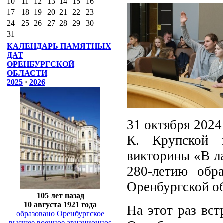
10
11
12
13
14
15
16
17
18
19
20
21
22
23
24
25
26
27
28
29
30
31
КАЛЕНДАРЬ ПАМЯТНЫХ
ДАТ
ОРЕНБУРГСКОЙ
ОБЛАСТИ
2025
·
2026
31 октября 2024
К. Крупской в
викторины «В л
280-летию обр
Оренбургской об
105 лет назад
10 августа 1921 года
На этот раз вст
образовано Оренбургское
высшее военное авиационное