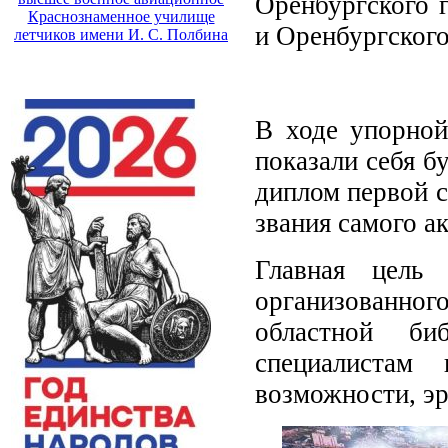
Оренбургского г
Краснознаменное училище
и Оренбургского
летчиков имени И. С. Полбина
В ходе упорной
показали себя б
диплом первой с
звания самого а
Главная цель 
организованног
областной би
специалистам 
возможности, эр