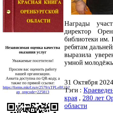
Награды учас
директор Орен
библиотеки им. 
ребятам дальней
Независимая оценка качества
оказания услуг
выразила увере
Уважаемые посетители!
умной молодёж
Просим вас оценить работу
нашей организации.
Анкета доступна по QR-коду, а
31 Октября 202
также по прямой ссылке:
https://forms.mkrf.ru/e/2579/xTPLeBU7/?
Тэги :
Краеведе
ap_orgcode=225813
края
,
280 лет О
области