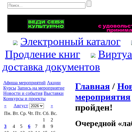
Электронный каталог
Продление книг
Виртуа
доставка документов
Афиша мероприятий
Акции
Главная
/
Нов
Курсы
Запись на мероприятие
Новости и события
Выставки
мероприятия
Конкурсы и проекты
пройден!
«
Август
»
Пн.
Вт.
Ср.
Чт.
Пт.
Сб.
Вс.
1
2
Очередной «ла
3
4
5
6
7
8
9