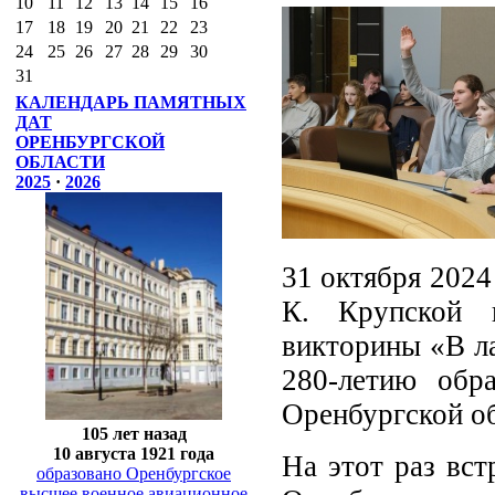
10
11
12
13
14
15
16
17
18
19
20
21
22
23
24
25
26
27
28
29
30
31
КАЛЕНДАРЬ ПАМЯТНЫХ
ДАТ
ОРЕНБУРГСКОЙ
ОБЛАСТИ
2025
·
2026
31 октября 2024
К. Крупской в
викторины «В л
280-летию обр
Оренбургской об
105 лет назад
10 августа 1921 года
На этот раз вст
образовано Оренбургское
высшее военное авиационное