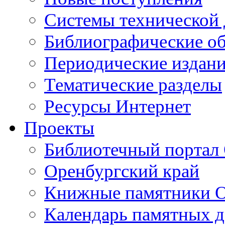
Cистемы технической
Библиографические о
Периодические издан
Тематические разделы
Ресурсы Интернет
Проекты
Библиотечный портал 
Оренбургский край
Книжные памятники О
Календарь памятных д