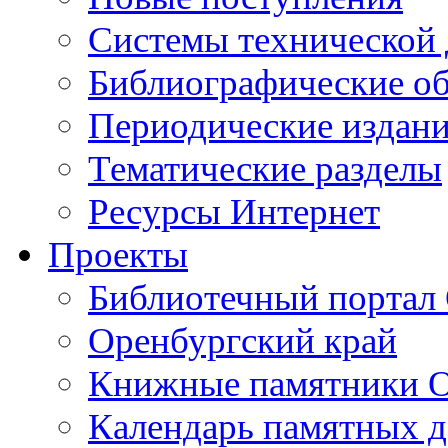
Cистемы технической
Библиографические о
Периодические издан
Тематические разделы
Ресурсы Интернет
Проекты
Библиотечный портал 
Оренбургский край
Книжные памятники О
Календарь памятных д