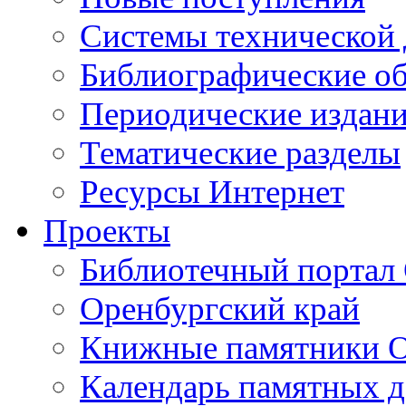
Cистемы технической
Библиографические о
Периодические издан
Тематические разделы
Ресурсы Интернет
Проекты
Библиотечный портал 
Оренбургский край
Книжные памятники О
Календарь памятных д