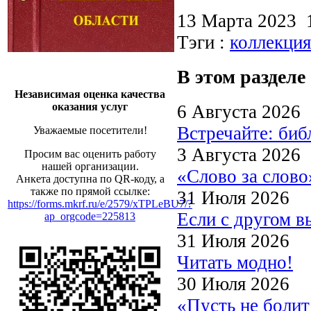
13 Марта 2023
Тэги :
коллекция
В этом разделе
Независимая оценка качества
оказания услуг
6 Августа 2026
Встречайте: би
Уважаемые посетители!
3 Августа 2026
Просим вас оценить работу
нашей организации.
«Слово за слово
Анкета доступна по QR-коду, а
также по прямой ссылке:
31 Июля 2026
https://forms.mkrf.ru/e/2579/xTPLeBU7/?
Если с другом в
ap_orgcode=225813
31 Июля 2026
Читать модно!
30 Июля 2026
«Пусть не боли