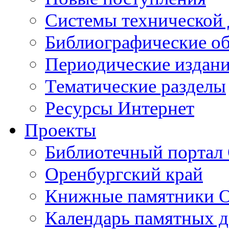
Cистемы технической
Библиографические о
Периодические издан
Тематические разделы
Ресурсы Интернет
Проекты
Библиотечный портал 
Оренбургский край
Книжные памятники О
Календарь памятных д