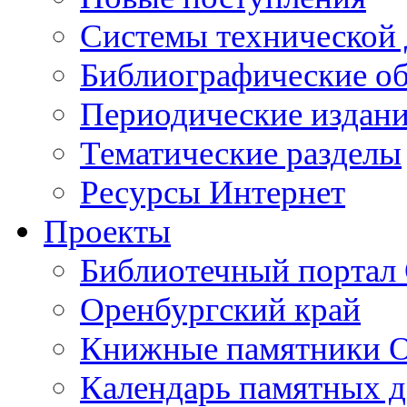
Cистемы технической
Библиографические о
Периодические издан
Тематические разделы
Ресурсы Интернет
Проекты
Библиотечный портал 
Оренбургский край
Книжные памятники О
Календарь памятных д