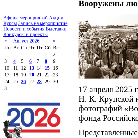
Вооружены люб
Афиша мероприятий
Акции
Курсы
Запись на мероприятие
Новости и события
Выставки
Конкурсы и проекты
«
Август 2026
»
Пн.
Вт.
Ср.
Чт.
Пт.
Сб.
Вс.
1
2
3
4
5
6
7
8
9
10
11
12
13
14
15
16
17
18
19
20
21
22
23
24
25
26
27
28
29
30
17 апреля 2025 
31
Н. К. Крупской 
фотографий «Во
фонда Российско
Представленные 