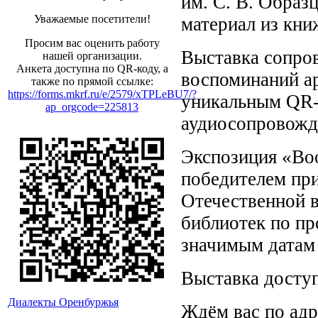
им. С. В. Образ
Уважаемые посетители!
материал из кн
Просим вас оценить работу
Выставка сопро
нашей организации.
Анкета доступна по QR-коду, а
воспоминаний ар
также по прямой ссылке:
https://forms.mkrf.ru/e/2579/xTPLeBU7/?
уникальным QR-
ap_orgcode=225813
аудиосопровожд
Экспозиция «Во
победителем при
Отечественной в
библиотек по п
значимым датам 
Выставка доступ
Диалекты Оренбуржья
Ждём вас по адре