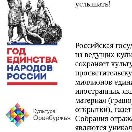
услышать!
Российская госу
из ведущих кул
сохраняет культ
просветительск
миллионов едини
иностранных язы
материал (гравю
открытки), газе
Собрания отраж
являются уникал