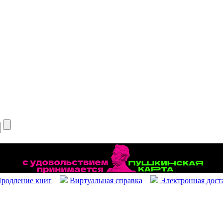
родление книг
Виртуальная справка
Электронная дост