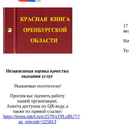
17
ме
На
Те
Независимая оценка качества
оказания услуг
Уважаемые посетители!
Просим вас оценить работу
нашей организации.
Анкета доступна по QR-коду, а
также по прямой ссылке:
https://forms.mkrf.ru/e/2579/xTPLeBU7/?
ap_orgcode=225813