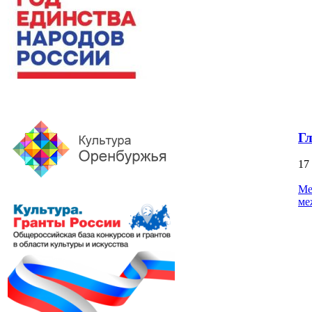
Г
17
Ме
ме