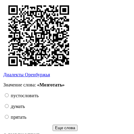
Диалекты Оренбуржья
Значение слова:
«Мозготать»
пустословить
думать
прятать
Еще слова