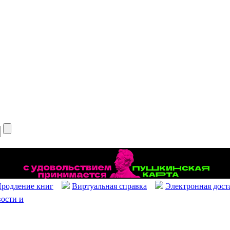
родление книг
Виртуальная справка
Электронная дост
ости и