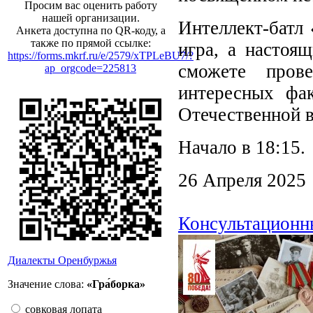
Просим вас оценить работу
нашей организации.
Интеллект-батл
Анкета доступна по QR-коду, а
также по прямой ссылке:
игра, а настоя
https://forms.mkrf.ru/e/2579/xTPLeBU7/?
сможете пров
ap_orgcode=225813
интересных фа
Отечественной в
Начало в 18:1
26 Апреля 2025
Консультационны
Диалекты Оренбуржья
Значение слова:
«Гра́борка»
совковая лопата