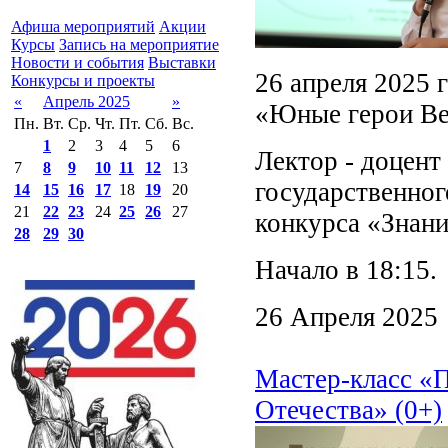
Афиша мероприятий
Акции
Курсы
Запись на мероприятие
Новости и события
Выставки
26 апреля 2025 
Конкурсы и проекты
«
Апрель 2025
»
«Юные герои Ве
Пн.
Вт.
Ср.
Чт.
Пт.
Сб.
Вс.
1
2
3
4
5
6
Лектор - доцент
7
8
9
10
11
12
13
государственног
14
15
16
17
18
19
20
21
22
23
24
25
26
27
конкурса «Знани
28
29
30
Начало в 18:15.
26 Апреля 2025
Мастер-класс «П
Отечества» (0+)