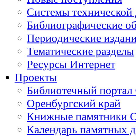
Cистемы технической
Библиографические о
Периодические издан
Тематические разделы
Ресурсы Интернет
Проекты
Библиотечный портал 
Оренбургский край
Книжные памятники О
Календарь памятных д