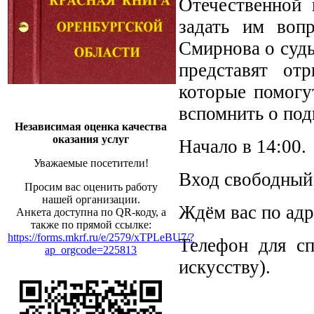
Отечественной 
задать им воп
Смирнова о судь
представят от
которые помогу
вспомнить о под
Независимая оценка качества
оказания услуг
Начало в 14:00.
Уважаемые посетители!
Вход свободный
Просим вас оценить работу
нашей организации.
Ждём вас по адре
Анкета доступна по QR-коду, а
также по прямой ссылке:
https://forms.mkrf.ru/e/2579/xTPLeBU7/?
Телефон для сп
ap_orgcode=225813
искусству).