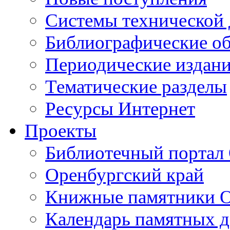
Cистемы технической
Библиографические о
Периодические издан
Тематические разделы
Ресурсы Интернет
Проекты
Библиотечный портал 
Оренбургский край
Книжные памятники О
Календарь памятных д