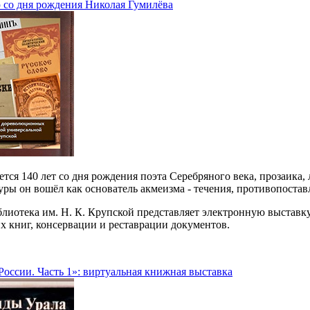
ю со дня рождения Николая Гумилёва
ется 140 лет со дня рождения поэта Серебряного века, прозаика
уры он вошёл как основатель акмеизма - течения, противопостав
блиотека им. Н. К. Крупской представляет электронную выста
х книг, консервации и реставрации документов.
оссии. Часть 1»: виртуальная книжная выставка