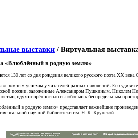
льные выставки
/ Виртуальная выставк
ка «Влюблённый в родную землю»
яется 130 лет со дня рождения великого русского поэта XX века
ся огромным успехом у читателей разных поколений. Его удивите
сской поэзии, заложенные Александром Пушкиным, Николем Не
ностью, одухотворённостью и любовью к беспредельным простор
блённый в родную землю» представляет важнейшие произведения
иверсальной научной библиотеки им. Н. К. Крупской.