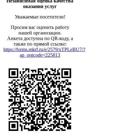
Независимая оценка качества
оказания услуг
Уважаемые посетители!
Просим вас оценить работу
нашей организации.
Анкета доступна по QR-коду, а
также по прямой ссылке:
https://forms.mkrf.ru/e/2579/xTPLeBU7/?
ap_orgcode=225813