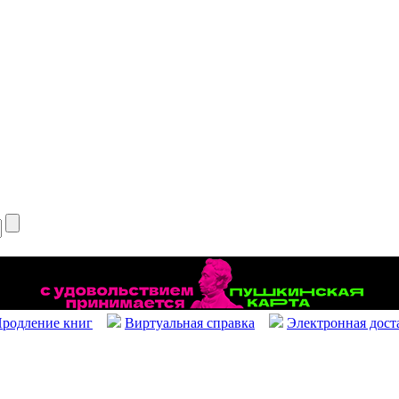
родление книг
Виртуальная справка
Электронная дост