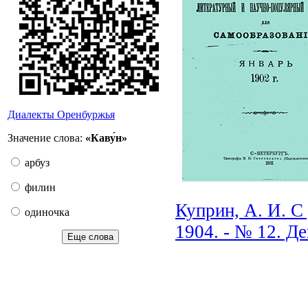
Диалекты Оренбуржья
Значение слова:
«Каву́н»
арбуз
филин
Куприн, А. И. С 
одиночка
1904. - № 12. Де
Еще слова