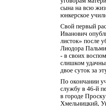
уговорам матери
сына на всю жиз
юнкерское учил
Свой первый ра
Иванович опубл
листок» после у
Лиодора Пальмин
- в своих воспо
слишком удачным
двое суток за э
По окончании у
службу в 46-й п
в городе Проску
Хмельницкий, У