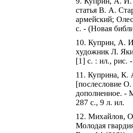
9. Куприн, А. И
статья В. А. Ста
армейский; Олес
с. - (Новая библ
10. Куприн, А. И
художник Л. Якин
[1] с. : ил., рис.
11. Куприна, К. 
[послесловие О.
дополненное. - 
287 с., 9 л. ил.
12. Михайлов, О
Молодая гвардия