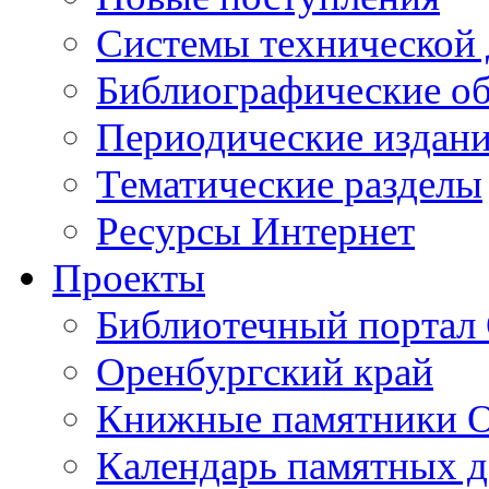
Cистемы технической
Библиографические о
Периодические издан
Тематические разделы
Ресурсы Интернет
Проекты
Библиотечный портал 
Оренбургский край
Книжные памятники О
Календарь памятных д