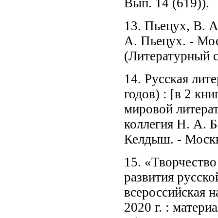
Вып. 14 (619)).
13. Пьецух, В. А
А. Пьецух. - Мос
(Литературный с
14. Русская лите
годов) : [в 2 кн
мировой литерат
коллегия Н. А. Б
Келдыш. - Москв
15. «Творчество
развития русско
всероссийская н
2020 г. : матер