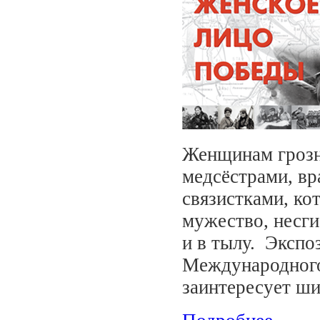
Женщинам грозн
медсёстрами, вр
связистками, ко
мужество, несг
и в тылу. Экспо
Международного
заинтересует ши