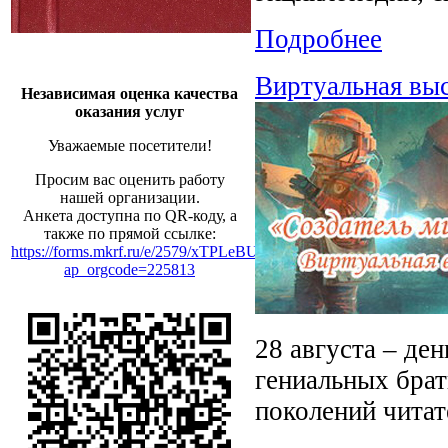
Подробнее
Виртуальная вы
Независимая оценка качества
оказания услуг
Уважаемые посетители!
Просим вас оценить работу
нашей организации.
Анкета доступна по QR-коду, а
также по прямой ссылке:
https://forms.mkrf.ru/e/2579/xTPLeBU7/?
ap_orgcode=225813
28 августа – де
гениальных брат
поколений читат