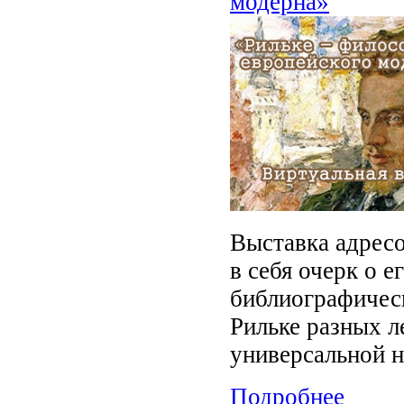
модерна»
Выставка адресо
в себя очерк о е
библиографическ
Рильке разных л
универсальной н
Подробнее