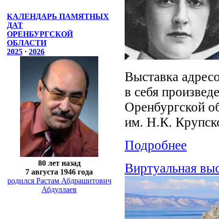
КАЛЕНДАРЬ ПАМЯТНЫХ
ДАТ
ОРЕНБУРГСКОЙ
ОБЛАСТИ
2025
·
2026
Выставка адресо
в себя произвед
Оренбургской о
им. Н.К. Крупск
Подробнее
80 лет назад
Виртуальная вы
7 августа 1946 года
родился Растам Абдрашитович
Абдуллаев