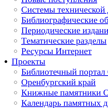
Cистемы технической
Библиографические о
Периодические издан
Тематические разделы
Ресурсы Интернет
Проекты
Библиотечный портал 
Оренбургский край
Книжные памятники О
Календарь памятных д