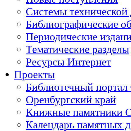
Cистемы технической
Библиографические о
Периодические издан
Тематические разделы
Ресурсы Интернет
Проекты
Библиотечный портал 
Оренбургский край
Книжные памятники О
Календарь памятных д