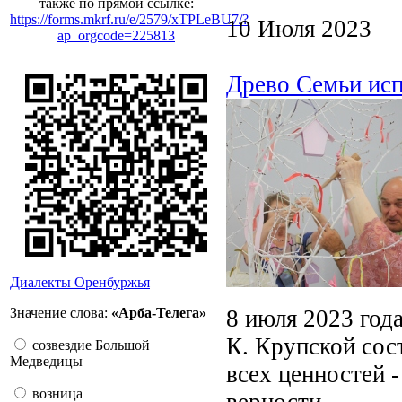
также по прямой ссылке:
https://forms.mkrf.ru/e/2579/xTPLeBU7/?
10 Июля 2023
ap_orgcode=225813
Древо Семьи ис
Диалекты Оренбуржья
8 июля 2023 год
Значение слова:
«Арба-Телега»
К. Крупской сос
созвездие Большой
Медведицы
всех ценностей 
возница
верности.