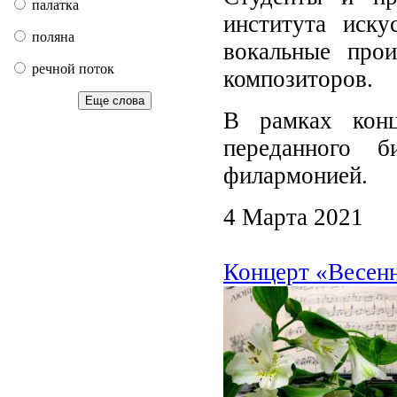
палатка
института иск
поляна
вокальные про
речной поток
композиторов.
Еще слова
В рамках конц
переданного б
филармонией.
4 Марта 2021
Концерт «Весенн