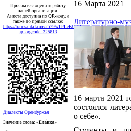
16 Марта 2021
Просим вас оценить работу
нашей организации.
Анкета доступна по QR-коду, а
Литературно-муз
также по прямой ссылке:
https://forms.mkrf.ru/e/2579/xTPLeBU7/?
ap_orgcode=225813
16 марта 2021 г
состоялся лите
Диалекты Оренбуржья
о себе».
Значение слова:
«Ела́нка»
Студенты и пре