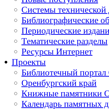
Cистемы технической
Библиографические о
Периодические издан
Тематические разделы
Ресурсы Интернет
Проекты
Библиотечный портал 
Оренбургский край
Книжные памятники О
Календарь памятных д