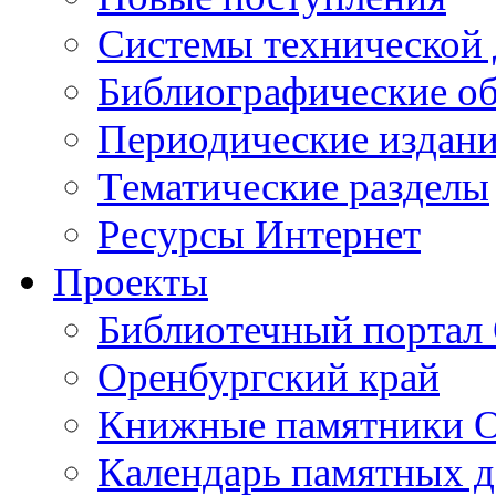
Cистемы технической
Библиографические о
Периодические издан
Тематические разделы
Ресурсы Интернет
Проекты
Библиотечный портал 
Оренбургский край
Книжные памятники О
Календарь памятных д