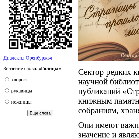
Диалекты Оренбуржья
Значение слова:
«Голи́цы»
Сектор редких к
научной библиот
хворост
публикаций «Ст
рукавицы
книжным памятн
ножницы
собраниям, хран
Еще слова
Они имеют важно
значение и явл