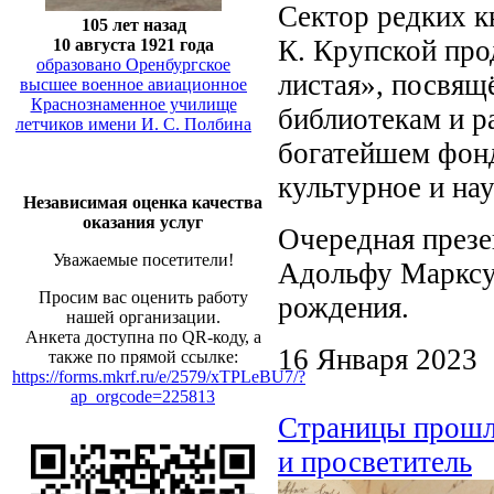
Сектор редких к
105 лет назад
К. Крупской пр
10 августа 1921 года
образовано Оренбургское
листая», посвя
высшее военное авиационное
Краснознаменное училище
библиотекам и р
летчиков имени И. С. Полбина
богатейшем фонд
культурное и на
Независимая оценка качества
оказания услуг
Очередная презе
Уважаемые посетители!
Адольфу Марксу 
Просим вас оценить работу
рождения.
нашей организации.
Анкета доступна по QR-коду, а
16 Января 2023
также по прямой ссылке:
https://forms.mkrf.ru/e/2579/xTPLeBU7/?
ap_orgcode=225813
Страницы прошло
и просветитель