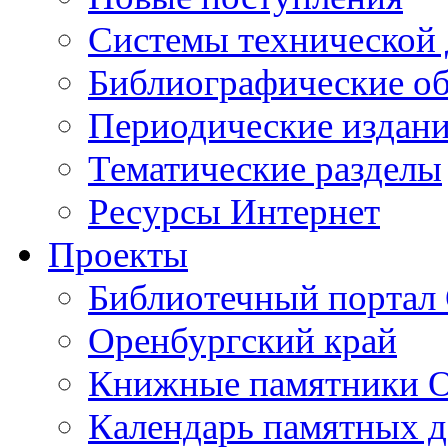
Cистемы технической
Библиографические о
Периодические издан
Тематические разделы
Ресурсы Интернет
Проекты
Библиотечный портал 
Оренбургский край
Книжные памятники О
Календарь памятных д