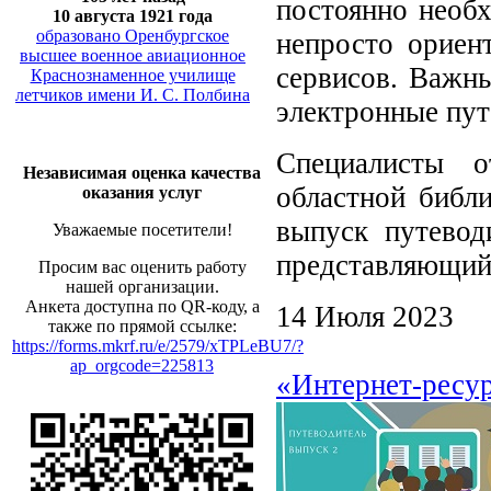
постоянно необх
10 августа 1921 года
образовано Оренбургское
непросто ориен
высшее военное авиационное
сервисов. Важн
Краснознаменное училище
летчиков имени И. С. Полбина
электронные пут
Специалисты о
Независимая оценка качества
областной библи
оказания услуг
выпуск путево
Уважаемые посетители!
представляющий 
Просим вас оценить работу
нашей организации.
Анкета доступна по QR-коду, а
14 Июля 2023
также по прямой ссылке:
https://forms.mkrf.ru/e/2579/xTPLeBU7/?
ap_orgcode=225813
«Интернет-ресур