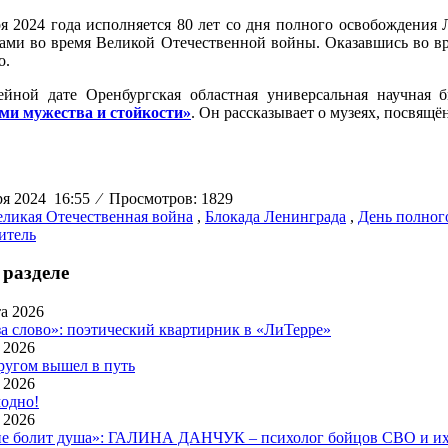
ря 2024 года исполняется 80 лет со дня полного освобождени
ами во время Великой Отечественной войны. Оказавшись во вр
о.
йной дате Оренбургская областная универсальная научная 
ми мужества и стойкости»
. Он рассказывает о музеях, посвящ
ря 2024 16:55
⁄
Просмотров: 1829
еликая Отечественная война
,
Блокада Ленинграда
,
День полног
итель
 разделе
а 2026
за слово»: поэтический квартирник в «ЛиТерре»
 2026
ругом вышел в путь
 2026
модно!
 2026
не болит душа»: ГАЛИНА ДАНЧУК – психолог бойцов СВО и их