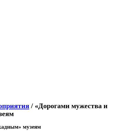
оприятия
/ «Дорогами мужества и
зеям
окадным» музеям