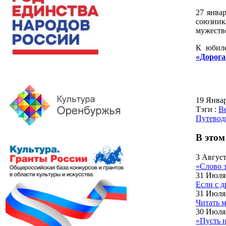
27 янва
союзник
мужеств
К юбиле
«Дорога
19 Янва
Тэги :
В
Путевод
В этом
3 Август
«Слово 
31 Июля
Если с д
31 Июля
Читать 
30 Июля
«Пусть 