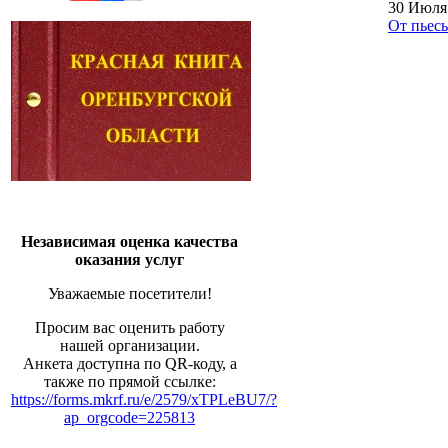
30 Июля
От пьес
Независимая оценка качества
оказания услуг
Уважаемые посетители!
Просим вас оценить работу
нашей организации.
Анкета доступна по QR-коду, а
также по прямой ссылке:
https://forms.mkrf.ru/e/2579/xTPLeBU7/?
ap_orgcode=225813