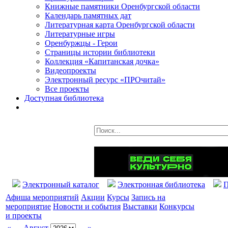
Книжные памятники Оренбургской области
Календарь памятных дат
Литературная карта Оренбургской области
Литературные игры
Оренбуржцы - Герои
Страницы истории библиотеки
Коллекция «Капитанская дочка»
Видеопроекты
Электронный ресурс «ПРОчитай»
Все проекты
Доступная библиотека
Электронный каталог
Электронная библиотека
П
Афиша мероприятий
Акции
Курсы
Запись на
мероприятие
Новости и события
Выставки
Конкурсы
и проекты
«
Август
»