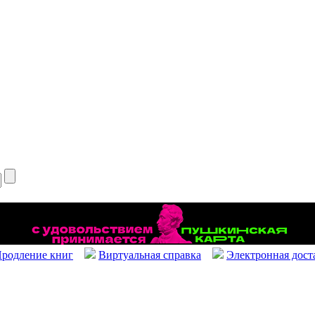
родление книг
Виртуальная справка
Электронная дост