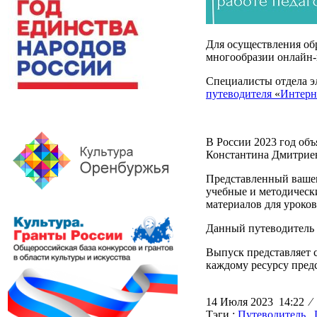
Для осуществления об
многообразии онлайн-
Специалисты отдела э
путеводителя
«
Интерне
В России 2023 год об
Константина Дмитрие
Представленный ваш
учебные и методическ
материалов для уроков
Данный путеводитель 
Выпуск представляет 
каждому ресурсу пред
14 Июля 2023 14:22
⁄
Тэги :
Путеводитель
,