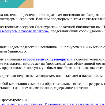
разовательной деятельности педагогам постоянно необходима но
платформ и сервисов. Важным подспорьем в этом являются элек
лектронных ресурсов Оренбургской областной библиотеки им. 
т-ресурсы в работе педагога
»
, представляющий собой удобный 
ъявлен Годом педагога и наставника. Он приурочен к 200-летию
вича Ушинского.
ему вниманию
второй выпуск путеводителя
включает коллекци
ие материалы, инструменты (программы) для эффективной орган
, предоставляют доступ к учебным пособиям, позволяя значител
адресован педагогам, методистам, воспитателям и наставникам.
собой коллекцию ссылок на образовательные интернет-ресурсы, 
ставлены данные: наименование, содержание контента.
Просмотров: 1043
Год педагога и наставника
,
Интернет-ресурсы в работе педагога