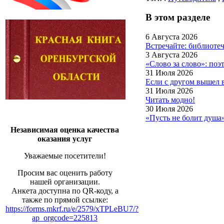
В этом разделе
6 Августа 2026
Встречайте: библиот
3 Августа 2026
«Слово за слово»: по
31 Июля 2026
Если с другом вышел 
31 Июля 2026
Читать модно!
30 Июля 2026
«Пусть не болит душ
Независимая оценка качества
оказания услуг
Уважаемые посетители!
Просим вас оценить работу
нашей организации.
Анкета доступна по QR-коду, а
также по прямой ссылке:
https://forms.mkrf.ru/e/2579/xTPLeBU7/?
ap_orgcode=225813