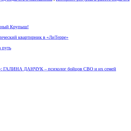
ечный Крупыш!
этический квартирник в «ЛиТерре»
в путь
а»: ГАЛИНА ДАНЧУК – психолог бойцов СВО и их семей