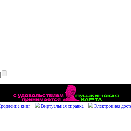
родление книг
Виртуальная справка
Электронная дост