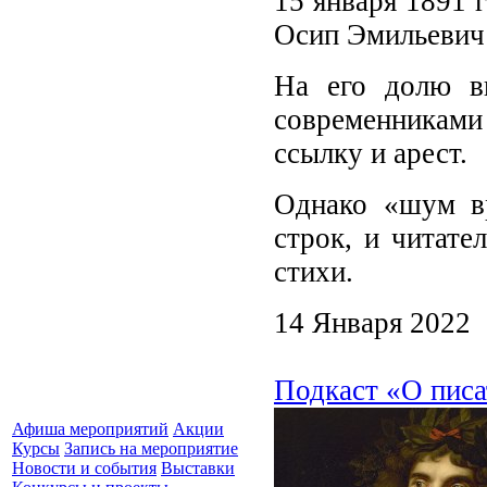
15 января 1891 г
Осип Эмильевич
На его долю в
современниками 
ссылку и арест.
Однако «шум в
строк, и читате
стихи.
14 Января 2022
Подкаст «О писа
Афиша мероприятий
Акции
Курсы
Запись на мероприятие
Новости и события
Выставки