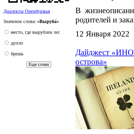
В жизнеописани
Диалекты Оренбуржья
родителей и зак
Значение слова:
«Выруба́»
12 Января 2022
место, где вырублен лес
дупло
Дайджест «ИНО»
брешь
острова»
Еще слова