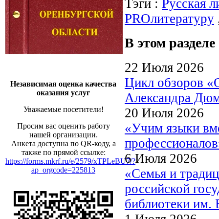
Тэги :
Русская л
PROлитературу
В этом разделе
22 Июля 2026
Цикл обзоров «
Независимая оценка качества
оказания услуг
Александра Дю
Уважаемые посетители!
20 Июля 2026
«Учим языки вме
Просим вас оценить работу
нашей организации.
профессионалов
Анкета доступна по QR-коду, а
также по прямой ссылке:
6 Июля 2026
https://forms.mkrf.ru/e/2579/xTPLeBU7/?
ap_orgcode=225813
«Семья и традиц
российской госу
библиотеки им. 
1 Июля 2026