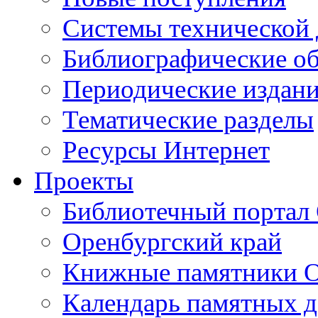
Cистемы технической
Библиографические о
Периодические издан
Тематические разделы
Ресурсы Интернет
Проекты
Библиотечный портал 
Оренбургский край
Книжные памятники О
Календарь памятных д