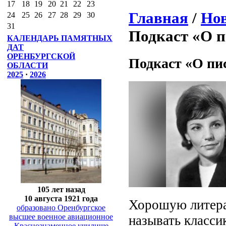
17
18
19
20
21
22
23
Главная
/
Нов
24
25
26
27
28
29
30
31
Подкаст «О п
КАЛЕНДАРЬ ПАМЯТНЫХ
ДАТ
ОРЕНБУРГСКОЙ
Подкаст «О пис
ОБЛАСТИ
2025
·
2026
105 лет назад
10 августа 1921 года
Хорошую литера
образовано Оренбургское
высшее военное авиационное
называть класси
Краснознаменное училище