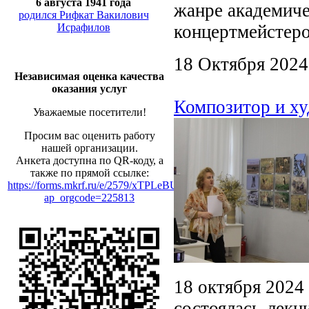
6 августа 1941 года
жанре академиче
родился Рифкат Вакилович
Исрафилов
концертмейстеро
18 Октября 2024
Независимая оценка качества
оказания услуг
Композитор и х
Уважаемые посетители!
Просим вас оценить работу
нашей организации.
Анкета доступна по QR-коду, а
также по прямой ссылке:
https://forms.mkrf.ru/e/2579/xTPLeBU7/?
ap_orgcode=225813
18 октября 2024 
состоялась лекц