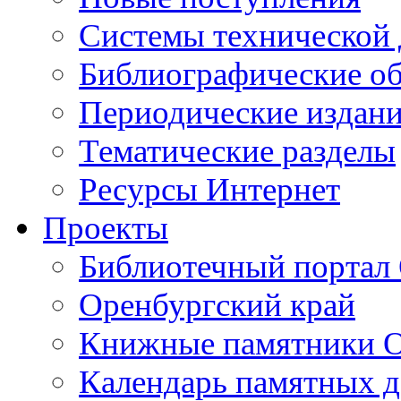
Cистемы технической
Библиографические о
Периодические издан
Тематические разделы
Ресурсы Интернет
Проекты
Библиотечный портал 
Оренбургский край
Книжные памятники О
Календарь памятных д