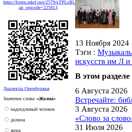
https://forms.mkrf.ru/e/2579/xTPLeBU7/?
ap_orgcode=225813
13 Ноября 2024
Тэги :
Музыкаль
искусств им Л 
В этом разделе
Диалекты Оренбуржья
6 Августа 2026
Встречайте: би
Значение слова:
«Жолна́»
3 Августа 2026
надоедливый человек
«Слово за слово
долина
31 Июля 2026
жена