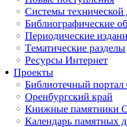
Cистемы технической
Библиографические о
Периодические издан
Тематические разделы
Ресурсы Интернет
Проекты
Библиотечный портал 
Оренбургский край
Книжные памятники О
Календарь памятных д