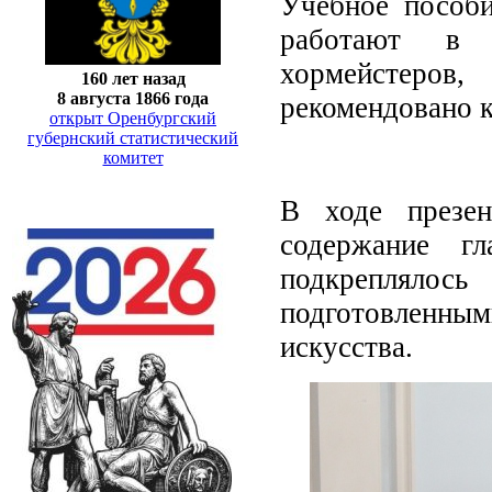
Учебное пособи
работают в ж
хормейстеро
160 лет назад
8 августа 1866 года
рекомендовано 
открыт Оренбургский
губернский статистический
комитет
В ходе презен
содержание г
подкреплял
подготовленн
искусства.