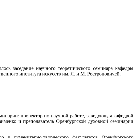
лось заседание научного теоретического семинара кафедры
енного института искусств им. Л. и М. Ростроповичей.
минарии: проректор по научной работе, заведующая кафедрой
фименко и преподаватель Оренбургской духовной семинарии
о и гуманитарно-творческого факультетов Оренбургского