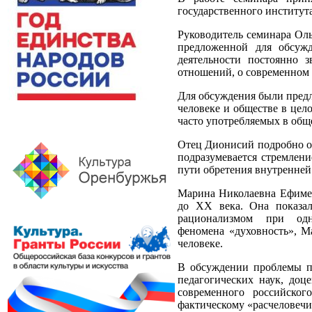
государственного института
Руководитель семинара Оль
предложенной для обсужд
деятельности постоянно 
отношений, о современном 
Для обсуждения были предл
человеке и обществе в цел
часто употребляемых в общ
Отец Дионисий подробно ос
подразумевается стремлени
пути обретения внутренней
Марина Николаевна Ефимен
до ХХ века. Она показал
рационализмом при одн
феномена «духовность», М
человеке.
В обсуждении проблемы п
педагогических наук, доц
современного российског
фактическому «расчеловечи