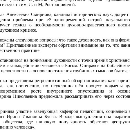
 искусств им. Л. и М. Ростроповичей.
га Алексеевна Смирнова, кандидат исторических наук, доцент
ения проблемы при её одновременной острой актуальности
звучат тезисы о необходимости духовно-нравственного восп
духовном кризисе.
ожены следующие вопросы: что такое духовность, как она форми
ом? Приглашённые эксперты обратили внимание на то, что данн
ественной практике.
тановился на понимании духовности с точки зрения христианск
е к взаимодействию человека с Богом. Опираясь на библейское
 целостности на основе постижения глубинных смыслов бытия, 
ко представила ретроспективный обзор понимания категории «
а, как постепенно, но неуклонно шёл процесс подмены д
овременном росте внутреннего опустошения и осознан
арина Николаевна предложила рассматривать его через состоя
риняла участие заведующая кафедрой педагогики, социально
ент Ирина Ивановна Буева. В ходе выступления она вырази
о общества, где широкую популярность обретают деструкт
ванию человека».