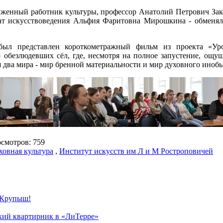
уженный работник культуры, профессор Анатолий Петрович Зак
дат искусствоведения Альфия Фаритовна Мирошкина - обменял
 был представлен короткометражный фильм из проекта «У
 обезлюдевших сёл, где, несмотря на полное запустение, ощу
я два мира - мир бренной материальности и мир духовного иноб
мотров: 759
ховная культура
,
Институт искусств им Л и М Ростроповичей
 Крупыш!
ский квартирник в «ЛиТерре»