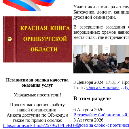
Участники семинара - засл
Батеженко, доцент, канди
духовной семинарии.
В завершение заседания
заброшенных храмов давно
места силы, где встречаютс
Независимая оценка качества
3 Декабря 2024 17:31
⁄
Прос
оказания услуг
Тэги :
Ольга Смирнова
,
Ду
Уважаемые посетители!
В этом разделе
Просим вас оценить работу
6 Августа 2026
нашей организации.
Встречайте: библиотечный
Анкета доступна по QR-коду, а
3 Августа 2026
также по прямой ссылке:
«Слово за слово»: поэтиче
https://forms.mkrf.ru/e/2579/xTPLeBU7/?