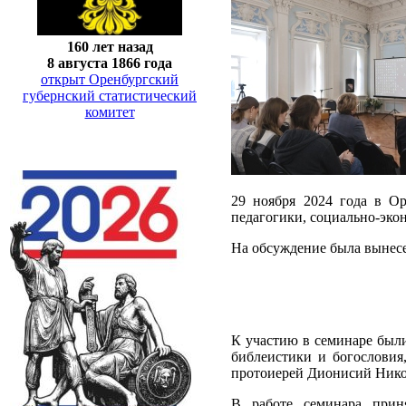
160 лет назад
8 августа 1866 года
открыт Оренбургский
губернский статистический
комитет
29 ноября 2024 года в Ор
педагогики, социально-эко
На обсуждение была вынес
К участию в семинаре был
библеистики и богословия
протоиерей Дионисий Нико
В работе семинара приня