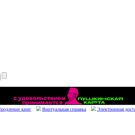
родление книг
Виртуальная справка
Электронная дост