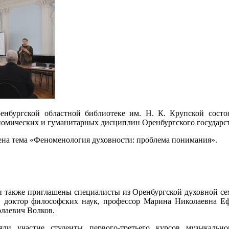
енбургской областной библиотеке им. Н. К. Крупской состоя
номических и гуманитарных дисциплин Оренбургского государств
ена тема «Феноменология духовности: проблема понимания».
и также приглашены специалисты из Оренбургской духовной се
, доктор философских наук, профессор Марина Николаевна Е
лаевич Волков.
ли участие студенты первого-третьего курсов музыкальног