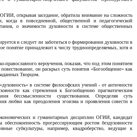
 ОГИИ, открывая заседание, обратила внимание на сложность
, когда в повседневной, общественной и педагогической
итания, о значимости духовности в системе общественных
руется и следует ли заботиться о формировании духовности в
ое понятие принадлежит к числу трудноопределяемых, хотя и
о-православного вероучения, показав, что под этим понятием
 повествование, он раскрыл суть понятия «Богообщение» как
заданных Творцом.
духовность» в системе философских учений - от античности
уховности как стремления к Богообщению прагматическим
ия бессмысленности существования. Определяя суть
ния любви как преодоления эгоизма и проявления совести в
-экономических и гуманитарных дисциплин ОГИИ, кандидат
ла обеспокоенность прогрессирующим ростом бездуховности
ивные субкультуры, например, квадроберство, ведущие к