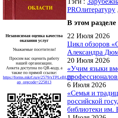
Тэги :
Зарубежна
PROлитературу
В этом разделе
22 Июля 2026
Независимая оценка качества
оказания услуг
Цикл обзоров «
Уважаемые посетители!
Александра Дю
Просим вас оценить работу
20 Июля 2026
нашей организации.
«Учим языки вме
Анкета доступна по QR-коду, а
также по прямой ссылке:
профессионалов
https://forms.mkrf.ru/e/2579/xTPLeBU7/?
ap_orgcode=225813
6 Июля 2026
«Семья и традиц
российской госу
библиотеки им. 
1 Июля 2026