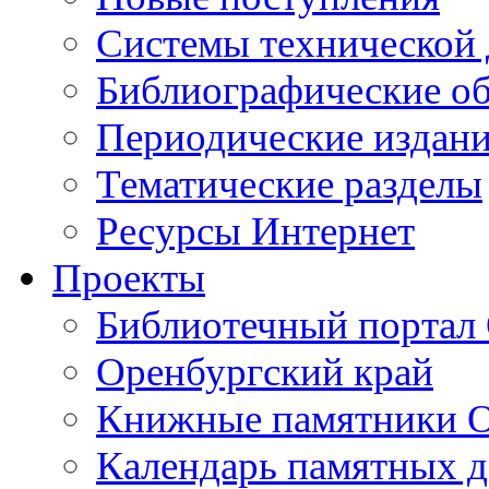
Cистемы технической
Библиографические о
Периодические издан
Тематические разделы
Ресурсы Интернет
Проекты
Библиотечный портал 
Оренбургский край
Книжные памятники О
Календарь памятных д