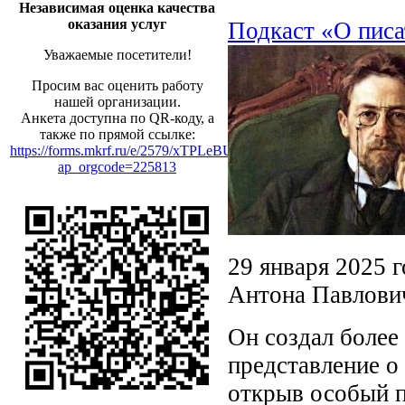
Независимая оценка качества
оказания услуг
Подкаст «О писа
Уважаемые посетители!
Просим вас оценить работу
нашей организации.
Анкета доступна по QR-коду, а
также по прямой ссылке:
https://forms.mkrf.ru/e/2579/xTPLeBU7/?
ap_orgcode=225813
29 января 2025 г
Антона Павлови
Он создал более
представление о
открыв особый п