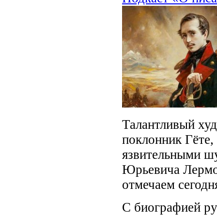
Талантливый худ
поклонник Гёте,
язвительными шу
Юрьевича Лермон
отмечаем сегодн
С биографией ру