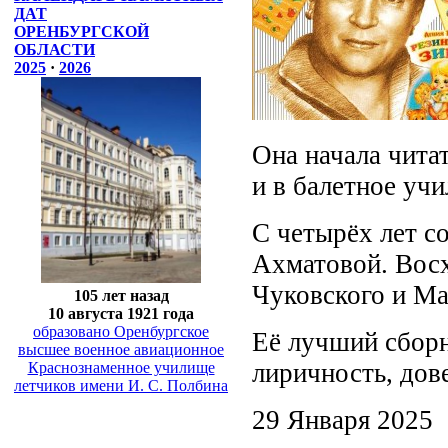
ДАТ
ОРЕНБУРГСКОЙ
ОБЛАСТИ
2025
·
2026
Она начала чита
и в балетное уч
С четырёх лет с
Ахматовой. Вос
Чуковского и М
105 лет назад
10 августа 1921 года
образовано Оренбургское
Её лучший сборн
высшее военное авиационное
лиричность, дов
Краснознаменное училище
летчиков имени И. С. Полбина
29 Января 2025