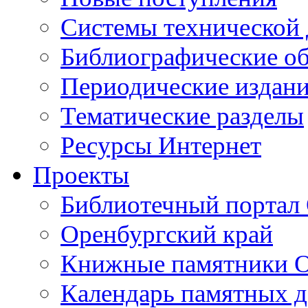
Cистемы технической
Библиографические о
Периодические издан
Тематические разделы
Ресурсы Интернет
Проекты
Библиотечный портал 
Оренбургский край
Книжные памятники О
Календарь памятных д