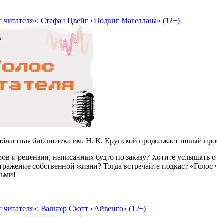
с читателя»: Стефан Цвейг «Подвиг Магеллана» (12+)
бластная библиотека им. Н. К. Крупской продолжает новый прое
ров и рецензий, написанных будто по заказу? Хотите услышать о 
тражение собственной жизни? Тогда встречайте подкаст «Голос 
ьми!
 читателя»: Вальтер Скотт «Айвенго» (12+)