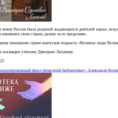
 веков Россия была родиной выдающихся деятелей науки, искус
славивших свою страну далеко за ее пределами.
шему вниманию серию выпусков подкаста «Великие люди Вели
 посвящен учёному Дмитрию Лихачеву.
025
иализированный фонд областной библиотеки»: Александр Купри