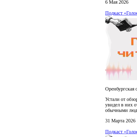
6 Мая 2026
Подкаст «Голо
Оренбургская о
Устали от обзо
увидел в них о
обычными люд
31 Марта 2026
Подкаст «Голос