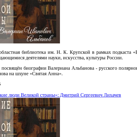
областная библиотека им. Н. К. Крупской в рамках подкаста 
ыдающимися деятелями науки, искусства, культуры России.
посвящён биографии Валериана Альбанова - русского полярног
лова на шхуне «Святая Анна».
6
кие люди Великой страны»: Дмитрий Сергеевич Лихачев