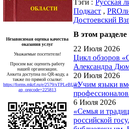
Тэги :
Русская л
Подкаст
,
PROли
Достоевский Взг
В этом разделе
Независимая оценка качества
оказания услуг
22 Июля 2026
Уважаемые посетители!
Цикл обзоров «
Просим вас оценить работу
Александра Дю
нашей организации.
20 Июля 2026
Анкета доступна по QR-коду, а
также по прямой ссылке:
«Учим языки вме
https://forms.mkrf.ru/e/2579/xTPLeBU7/?
ap_orgcode=225813
профессионалов
6 Июля 2026
«Семья и традиц
российской госу
библиотеки им. 