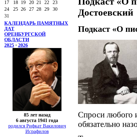
Подкаст «О п
17
18
19
20
21
22
23
24
25
26
27
28
29
30
Достоевский
31
КАЛЕНДАРЬ ПАМЯТНЫХ
Подкаст «О пис
ДАТ
ОРЕНБУРГСКОЙ
ОБЛАСТИ
2025
·
2026
Спроси любого и
85 лет назад
6 августа 1941 года
обязательно наз
родился Рифкат Вакилович
Исрафилов