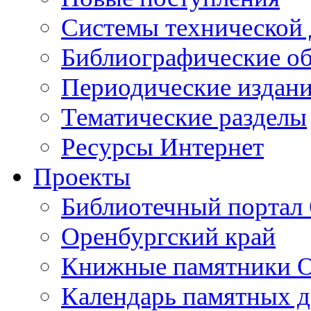
Cистемы технической
Библиографические о
Периодические издан
Тематические разделы
Ресурсы Интернет
Проекты
Библиотечный портал 
Оренбургский край
Книжные памятники О
Календарь памятных д