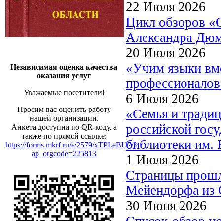
22 Июля 2026
Цикл обзоров «
Александра Дю
20 Июля 2026
«Учим языки вме
Независимая оценка качества
оказания услуг
профессионалов
Уважаемые посетители!
6 Июля 2026
Просим вас оценить работу
«Семья и традиц
нашей организации.
российской госу
Анкета доступна по QR-коду, а
также по прямой ссылке:
библиотеки им. 
https://forms.mkrf.ru/e/2579/xTPLeBU7/?
ap_orgcode=225813
1 Июля 2026
Страницы прошл
Мейендорфа из О
30 Июня 2026
Список-обзор н