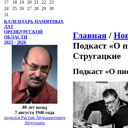
17
18
19
20
21
22
23
24
25
26
27
28
29
30
31
КАЛЕНДАРЬ ПАМЯТНЫХ
ДАТ
ОРЕНБУРГСКОЙ
Главная
/
Нов
ОБЛАСТИ
2025
·
2026
Подкаст «О п
Стругацкие
Подкаст «О пис
80 лет назад
7 августа 1946 года
родился Растам Абдрашитович
Абдуллаев