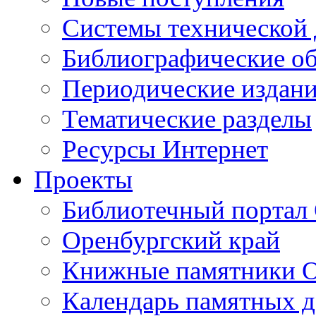
Cистемы технической
Библиографические о
Периодические издан
Тематические разделы
Ресурсы Интернет
Проекты
Библиотечный портал 
Оренбургский край
Книжные памятники О
Календарь памятных д