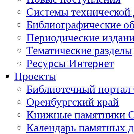
Cистемы технической
Библиографические о
Периодические издан
Тематические разделы
Ресурсы Интернет
Проекты
Библиотечный портал 
Оренбургский край
Книжные памятники О
Календарь памятных д