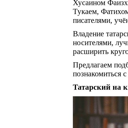
Хусаином Фаизх
Тукаем, Фатихо
писателями, учё
Владение татарс
носителями, луч
расширить круго
Предлагаем подб
познакомиться с
Татарский на 