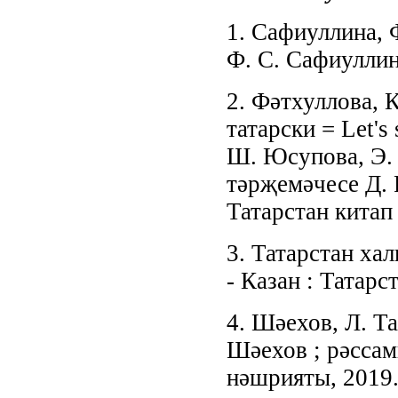
1. Сафиуллина, 
Ф. С. Сафиуллина
2. Фәтхуллова, 
татарски = Let's 
Ш. Юсупова, Э. 
тәрҗемәчесе Д. Р
Татарстан китап 
3. Татарстан ха
- Казан : Татарс
4. Шәехов, Л. Т
Шәехов ; рәссамы
нәшрияты, 2019. 