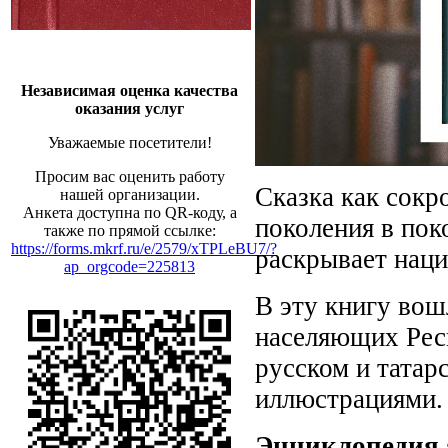
Независимая оценка качества
оказания услуг
Уважаемые посетители!
Просим вас оценить работу
Сказка как сокр
нашей организации.
Анкета доступна по QR-коду, а
поколения в пок
также по прямой ссылке:
https://forms.mkrf.ru/e/2579/xTPLeBU7/?
раскрывает наци
ap_orgcode=225813
В эту книгу вош
населяющих Респ
русском и татар
иллюстрациями.
Энциклопедия 