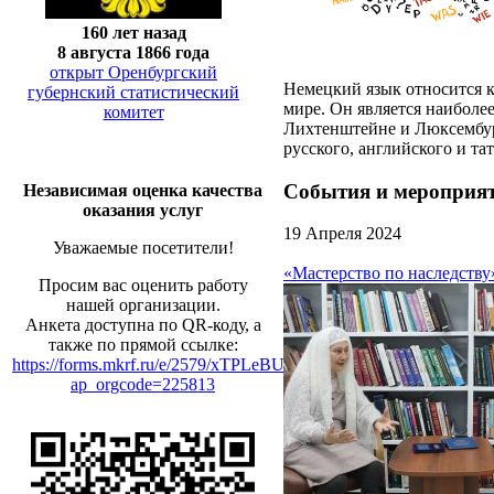
160 лет назад
8 августа 1866 года
открыт Оренбургский
Немецкий язык относится к
губернский статистический
мире. Он является наиболе
комитет
Лихтенштейне и Люксембург
русского, английского и т
События и мероприя
Независимая оценка качества
оказания услуг
19 Апреля 2024
Уважаемые посетители!
«Мастерство по наследст
Просим вас оценить работу
нашей организации.
Анкета доступна по QR-коду, а
также по прямой ссылке:
https://forms.mkrf.ru/e/2579/xTPLeBU7/?
ap_orgcode=225813