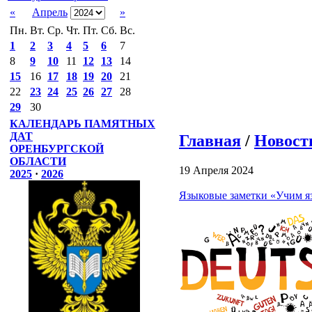
«
Апрель
»
Пн.
Вт.
Ср.
Чт.
Пт.
Сб.
Вс.
1
2
3
4
5
6
7
8
9
10
11
12
13
14
15
16
17
18
19
20
21
22
23
24
25
26
27
28
29
30
КАЛЕНДАРЬ ПАМЯТНЫХ
ДАТ
Главная
/
Новост
ОРЕНБУРГСКОЙ
ОБЛАСТИ
19 Апреля 2024
2025
·
2026
Языковые заметки «Учим я