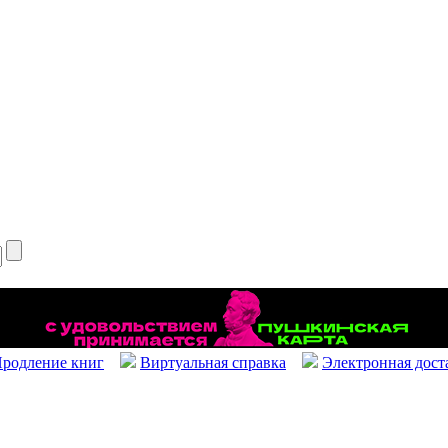
родление книг
Виртуальная справка
Электронная дост