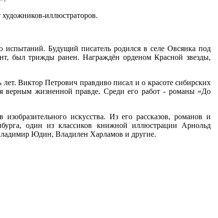
т художников-иллюстраторов.
о испытаний. Будущий писатель родился в селе Овсянка под
онт, был трижды ранен. Награждён орденом Красной звезды,
мь лет. Виктор Петрович правдиво писал и о красоте сибирских
ься верным жизненной правде. Среди его работ - романы «До
изобразительного искусства. Из его рассказов, романов и
бурга, один из классиков книжной иллюстрации Арнольд
ладимир Юдин, Владилен Харламов и другие.