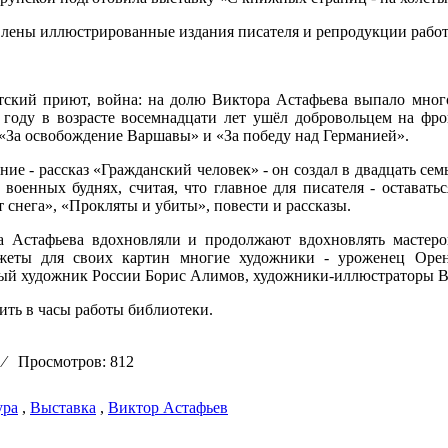
влены иллюстрированные издания писателя и репродукции рабо
отский приют, война: на долю Виктора Астафьева выпало мног
 году в возрасте восемнадцати лет ушёл добровольцем на фр
 «За освобождение Варшавы» и «За победу над Германией».
ние - рассказ «Гражданский человек» - он создал в двадцать се
 военных буднях, считая, что главное для писателя - остават
 снега», «Прокляты и убиты», повести и рассказы.
 Астафьева вдохновляли и продолжают вдохновлять мастеров 
жеты для своих картин многие художники - уроженец Орен
ый художник России Борис Алимов, художники-иллюстраторы В
ть в часы работы библиотеки.
⁄
Просмотров: 812
ура
,
Выставка
,
Виктор Астафьев