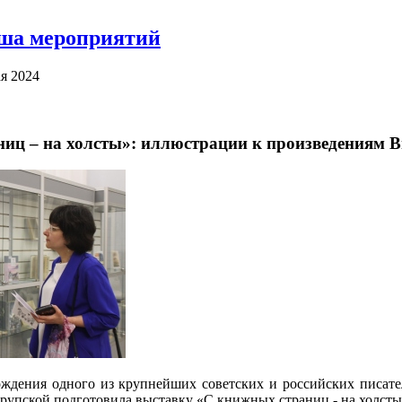
ша мероприятий
ая 2024
иц – на холсты»: иллюстрации к произведениям В
ождения одного из крупнейших советских и российских писат
Крупской подготовила выставку «С книжных страниц - на холсты