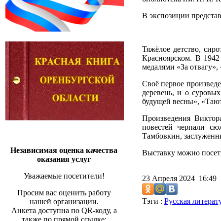
В экспозиции предста
Тяжёлое детство, сир
Красноярском. В 1942
медалями «За отвагу»,
Своё первое произведе
деревень, и о суровых
будущей весны», «Тают
Произведения Виктора
повестей черпали сю
Тамбовкин, заслуженн
Независимая оценка качества
Выставку можно посети
оказания услуг
Уважаемые посетители!
23 Апреля 2024 16:49
Просим вас оценить работу
Тэги :
Русская литерат
нашей организации.
Анкета доступна по QR-коду, а
также по прямой ссылке: