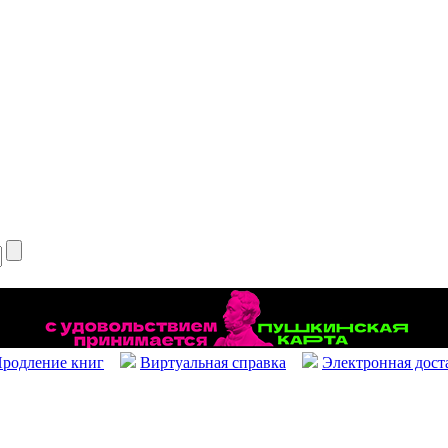
родление книг
Виртуальная справка
Электронная дост