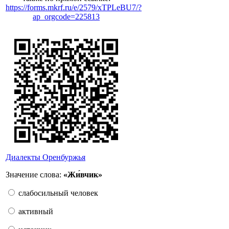
https://forms.mkrf.ru/e/2579/xTPLeBU7/?
ap_orgcode=225813
Диалекты Оренбуржья
Значение слова:
«Жи́вчик»
слабосильный человек
активный