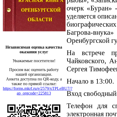
рыбы», «Записк
очерк «Буран» 
уделяется описа
биографических
Багрова-внука»
Оренбургской г
Независимая оценка качества
На встрече пр
оказания услуг
Чайковского, А
Уважаемые посетители!
Сергея Тимофеев
Просим вас оценить работу
нашей организации.
Анкета доступна по QR-коду, а
Начало в 13:00.
также по прямой ссылке:
https://forms.mkrf.ru/e/2579/xTPLeBU7/?
Вход свободный
ap_orgcode=225813
Телефон для сп
электронная поч