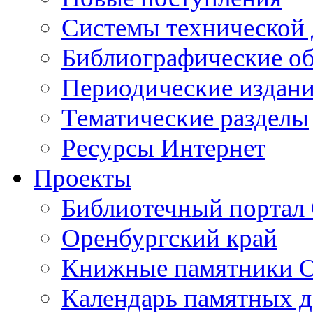
Cистемы технической
Библиографические о
Периодические издан
Тематические разделы
Ресурсы Интернет
Проекты
Библиотечный портал 
Оренбургский край
Книжные памятники О
Календарь памятных д