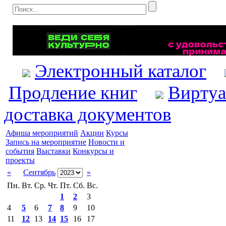
Электронный каталог
Продление книг
Виртуа
доставка документов
Афиша мероприятий
Акции
Курсы
Запись на мероприятие
Новости и
события
Выставки
Конкурсы и
проекты
«
Сентябрь
»
Пн.
Вт.
Ср.
Чт.
Пт.
Сб.
Вс.
1
2
3
4
5
6
7
8
9
10
11
12
13
14
15
16
17