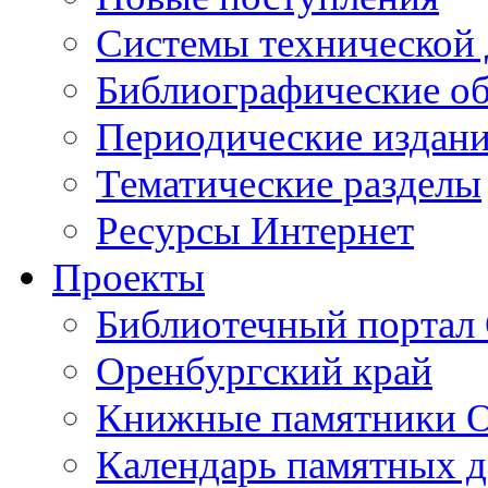
Cистемы технической
Библиографические о
Периодические издан
Тематические разделы
Ресурсы Интернет
Проекты
Библиотечный портал 
Оренбургский край
Книжные памятники О
Календарь памятных д