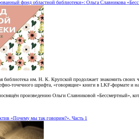
ованный фонд областной библиотеки»: Ольга Славникова «Бес
ая библиотека им. Н. К. Крупской продолжает знакомить своих
ьефно-точечного шрифта, «говорящие» книги в LKF-формате и н
посвящён произведению Ольги Славниковой «Бессмертный», кото
ктив «Почему мы так говорим?». Часть 1