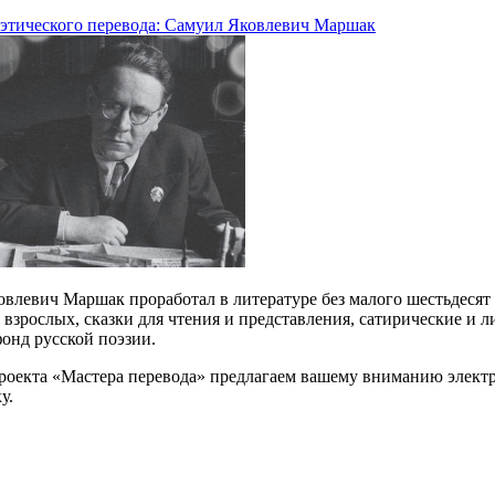
этического перевода: Самуил Яковлевич Маршак
влевич Маршак проработал в литературе без малого шестьдесят л
я взрослых, сказки для чтения и представления, сатирические и
онд русской поэзии.
роекта «Мастера перевода» предлагаем вашему вниманию элект
у.