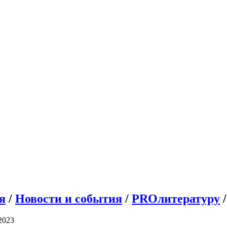
я
/
Новости и события
/
PROлитературу
/
2023