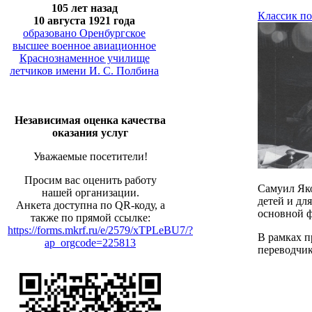
105 лет назад
Классик по
10 августа 1921 года
образовано Оренбургское
высшее военное авиационное
Краснознаменное училище
летчиков имени И. С. Полбина
Независимая оценка качества
оказания услуг
Уважаемые посетители!
Просим вас оценить работу
Самуил Яко
нашей организации.
детей и дл
Анкета доступна по QR-коду, а
основной ф
также по прямой ссылке:
https://forms.mkrf.ru/e/2579/xTPLeBU7/?
В рамках п
ap_orgcode=225813
переводчик