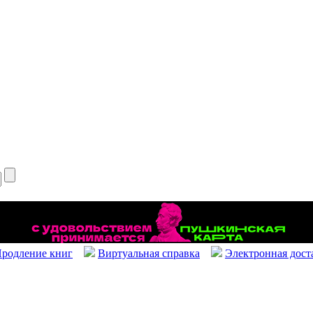
родление книг
Виртуальная справка
Электронная дост