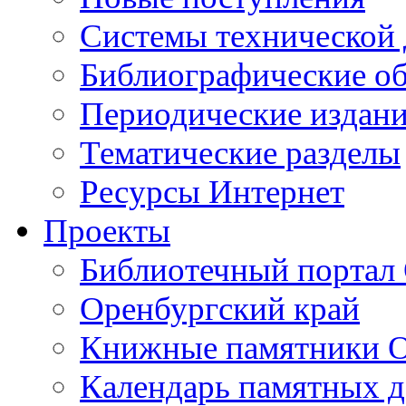
Cистемы технической
Библиографические о
Периодические издан
Тематические разделы
Ресурсы Интернет
Проекты
Библиотечный портал 
Оренбургский край
Книжные памятники О
Календарь памятных д