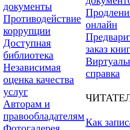
документ
документы
Продлени
Противодействие
онлайн
коррупции
Предвари
Доступная
заказ кни
библиотека
Виртуаль
Независимая
справка
оценка качества
услуг
ЧИТАТЕ
Авторам и
правообладателям
Как запис
Фотогалерея