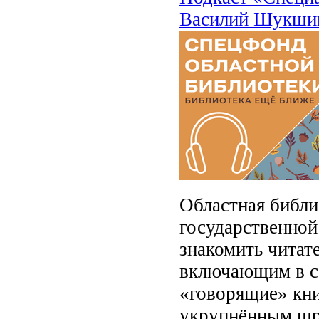
Василий Шукшин
Областная библи
государственной
знакомить читат
включающим в се
«говорящие» кни
укрупнённым ш