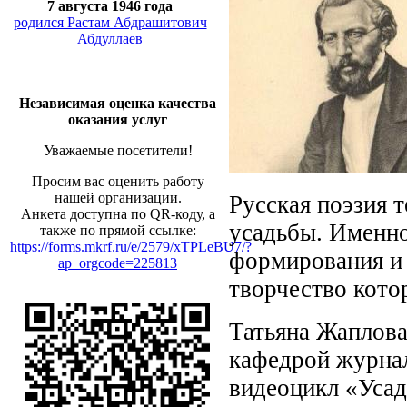
7 августа 1946 года
родился Растам Абдрашитович
Абдуллаев
Независимая оценка качества
оказания услуг
Уважаемые посетители!
Просим вас оценить работу
нашей организации.
Русская поэзия 
Анкета доступна по QR-коду, а
усадьбы. Именно
также по прямой ссылке:
https://forms.mkrf.ru/e/2579/xTPLeBU7/?
формирования и 
ap_orgcode=225813
творчество кото
Татьяна Жаплова
кафедрой журна
видеоцикл «Усад