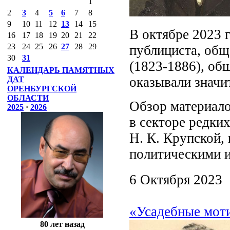
1
2
3
4
5
6
7
8
9
10
11
12
13
14
15
В октябре 2023 г
16
17
18
19
20
21
22
23
24
25
26
27
28
29
публициста, общ
30
31
(1823-1886), об
КАЛЕНДАРЬ ПАМЯТНЫХ
оказывали значи
ДАТ
ОРЕНБУРГСКОЙ
ОБЛАСТИ
Обзор материал
2025
·
2026
в секторе редки
Н. К. Крупской,
политическими 
6 Октября 2023
«Усадебные моти
80 лет назад